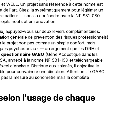
 et WELL. Un projet sans référence à cette norme est
de l'art. Citez-la systématiquement pour légitimer un
tre bailleur — sans la confondre avec la NF S31-080
rojets neufs et en rénovation.
ue, appuyez-vous sur deux leviers complémentaires.
igation générale de prévention des risques professionnels)
er le projet non pas comme un simple confort, mais
isques psychosociaux — un argument que les DRH et
e
questionnaire GABO
(Gêne Acoustique dans les
NSA, annexé à la norme NF S31-199 et téléchargeable
xcel d'analyse. Distribué aux salariés, il objective le
able pour convaincre une direction. Attention : le GABO
ace pas la mesure au sonomètre mais la complète
 selon l'usage de chaque