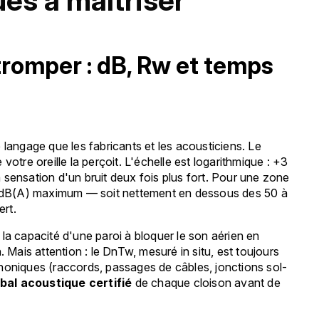
es à maîtriser
 tromper : dB, Rw et temps
 langage que les fabricants et les acousticiens. Le
votre oreille la perçoit. L'échelle est logarithmique : +3
 sensation d'un bruit deux fois plus fort. Pour une zone
45 dB(A) maximum — soit nettement en dessous des 50 à
rt.
 la capacité d'une paroi à bloquer le son aérien en
on. Mais attention : le DnTw, mesuré in situ, est toujours
honiques (raccords, passages de câbles, jonctions sol-
bal acoustique certifié
de chaque cloison avant de