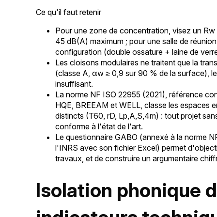
Ce qu'il faut retenir
Pour une zone de concentration, visez un Rw ≥
45 dB(A) maximum ; pour une salle de réunion 
configuration (double ossature + laine de verre
Les cloisons modulaires ne traitent que la tran
(classe A, αw ≥ 0,9 sur 90 % de la surface), le
insuffisant.
La norme NF ISO 22955 (2021), référence contrac
HQE, BREEAM et WELL, classe les espaces en 
distincts (T60, rD, Lp,A,S,4m) : tout projet 
conforme à l'état de l'art.
Le questionnaire GABO (annexé à la norme NF 
l'INRS avec son fichier Excel) permet d'objecti
travaux, et de construire un argumentaire chif
Isolation phonique d