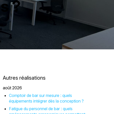
s ?
Autres réalisations
août 2026
Comptoir de bar sur mesure : quels
équipements intégrer dès la conception ?
Fatigue du personnel de bar : quels