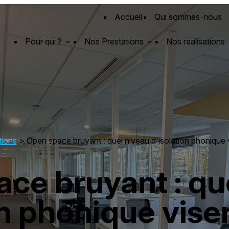
Accueil
Qui sommes-nous
Pour qui ?
Nos Prestations
Nos réalisations
tions
> Open space bruyant : quel niveau d'isolation phonique 
ce bruyant : qu
on phonique vise