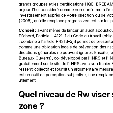
grands groupes et les certifications HQE, BREEAM
aujourd'hui considéré comme non conforme à l'état 
investissement auprès de votre direction ou de vo
(2006), qu'elle remplace progressivement sur les p
Conseil :
avant même de lancer un audit acoustiq
D'abord, l'article L.4121-1 du Code du travail (obl
: combiné à l'article R4213-5, il permet de présent
comme une obligation légale de prévention des r
directions générales ne peuvent ignorer. Ensuite, l
Bureaux Ouverts), co-développé par l'INRS et l'I
gratuitement sur le site de l'INRS avec son fichier E
ressenti collectif et fournit un argumentaire mesur
est un outil de perception subjective, il ne rempl
utilement.
Quel niveau de Rw viser
zone ?