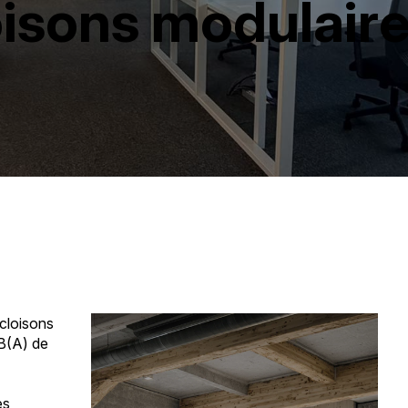
oisons modulaire
cloisons
dB(A) de
es