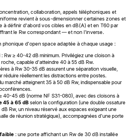
centration, collaboration, appels téléphoniques et
niforme revient à sous-dimensionner certaines zones et
e à définir d'abord vos cibles en dB(A) et en T60 par
ffrant le Rw correspondant — et non l'inverse.
ion phonique d'open space adaptée à chaque usage :
l
: Rw ≥ 40-42 dB minimum. Privilégiez une cloison à
e roche, capable d'atteindre 40 à 55 dB Rw.
égères à Rw 30-35 dB assurent une séparation visuelle,
duire réellement les distractions entre postes.
du marché atteignent 35 à 50 dB Rw, indispensable pour
sioconférences.
A ≥ 40-45 dB (norme NF S31-080), avec des cloisons à
e 45 à 65 dB
selon la configuration (une double ossature
 65 dB Rw, un niveau réservé aux espaces exigeant une
, salle de réunion stratégique), accompagnées d'une porte
 faible
: une porte affichant un Rw de 30 dB installée