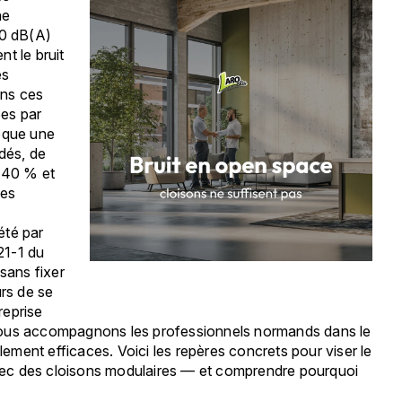
ne
80 dB(A)
nt le bruit
es
ans ces
es par
voque une
dés, de
r 40 % et
des
été par
121-1 du
sans fixer
urs de se
reprise
 nous accompagnons les professionnels normands dans le
ment efficaces. Voici les repères concrets pour viser le
vec des cloisons modulaires — et comprendre pourquoi