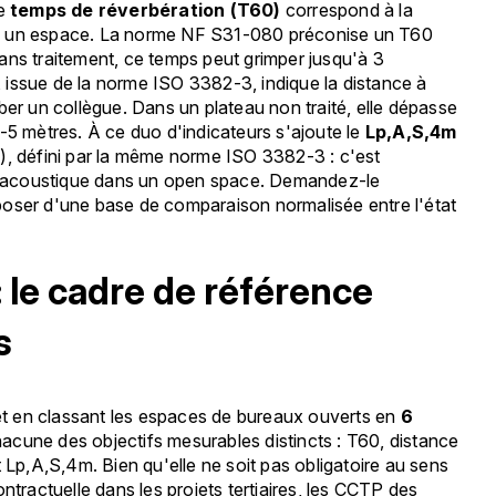
Le
temps de réverbération (T60)
correspond à la
ns un espace. La norme NF S31-080 préconise un T60
ans traitement, ce temps peut grimper jusqu'à 3
, issue de la norme ISO 3382-3, indique la distance à
ber un collègue. Dans un plateau non traité, elle dépasse
4-5 mètres. À ce duo d'indicateurs s'ajoute le
Lp,A,S,4m
), défini par la même norme ISO 3382-3 : c'est
ion acoustique dans un open space. Demandez-le
poser d'une base de comparaison normalisée entre l'état
 le cadre de référence
s
jet en classant les espaces de bureaux ouverts en
6
acune des objectifs mesurables distincts : T60, distance
t Lp,A,S,4m. Bien qu'elle ne soit pas obligatoire au sens
ntractuelle dans les projets tertiaires, les CCTP des