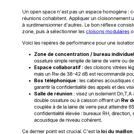
Un open space n'est pas un espace homogène : con
réunions cohabitent. Appliquer un cloisonnement u
à surdimensionner d'autres. Le bon réflexe consist
zone, puis à sélectionner les
cloisons modulaires
o
Voici les repères de performance pour une isolat
Zone de concentration / bureau individue
ossature simple remplie de laine de verre ou d
Espace collaboratif
: des cloisons vitrées l
mais un Rw de 38-42 dB est recommandé pour ré
Box téléphonique
: les cabines acoustiques 
garantir la confidentialité des appels et des vi
Salle de réunion
: visez un isolement Dn,T,
double ossature ou à caisson offrant un
Rw d
couplée à de la laine de verre peut atteindre
confidentialité élevée : bureaux RH, direction
acoustique de niveau cohérent.
Ce dernier point est crucial. C'est la
loi du maillon