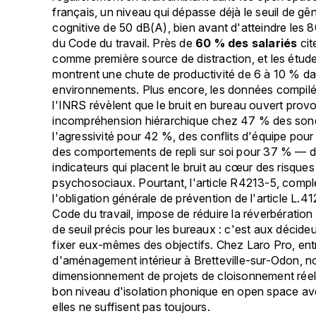
français, un niveau qui dépasse déjà le seuil de gê
cognitive de 50 dB(A), bien avant d'atteindre les 
du Code du travail. Près de
60 % des salariés
cite
comme première source de distraction, et les étud
montrent une chute de productivité de 6 à 10 % d
environnements. Plus encore, les données compilé
l'INRS révèlent que le bruit en bureau ouvert pro
incompréhension hiérarchique chez 47 % des son
l'agressivité pour 42 %, des conflits d'équipe pou
des comportements de repli sur soi pour 37 % — 
indicateurs qui placent le bruit au cœur des risques
psychosociaux. Pourtant, l'article R4213-5, compl
l'obligation générale de prévention de l'article L.4
Code du travail, impose de réduire la réverbération 
de seuil précis pour les bureaux : c'est aux décide
fixer eux-mêmes des objectifs. Chez Laro Pro, ent
d'aménagement intérieur à Bretteville-sur-Odon,
dimensionnement de projets de cloisonnement réelle
bon niveau d'isolation phonique en open space a
elles ne suffisent pas toujours.