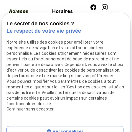
Adresse
Horaires
3 Chemin de la
Lundi -
Le secret de nos cookies ?
Le respect de votre vie privée
Baulue
Vendredi
14760 Bretteville
08:30 -
Notre site utilise des cookies pour améliorer votre
sur Odon
12:00 / 13:30
expérience de navigation et vous offrir un contenu
personnalisé. Les cookies strictement nécessaires sont
- 17:30
essentiels au fonctionnement de base de notre site et ne
peuvent pas être désactivés. Cependant, vous avez le choix
Pour qui ?
d'activer ou de désactiver les cookies de personnalisation,
Nos Prestations
de performance et de marketing selon vos préférences.
Vous pouvez modifier vos paramètres de cookies à tout
Nos réalisations
moment en cliquant sur le lien 'Gestion des cookies' situé en
Devis
bas de notre site. Veuillez noter que la désactivation de
certains cookies peut avoir un impact sur certaines
Contact
fonctionnalités du site.
Continuer sans accepter
Mentions légales
Politique de confidentialité
Gestion des cookies
Plan du site
Personnaliser