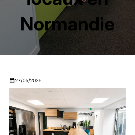
Normandie
calendar_month
27/05/2026