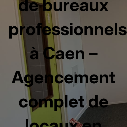
de bureaux
professionnels
à Caen –
Agencement
complet de
locaux en